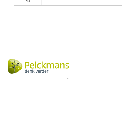
xls
↑