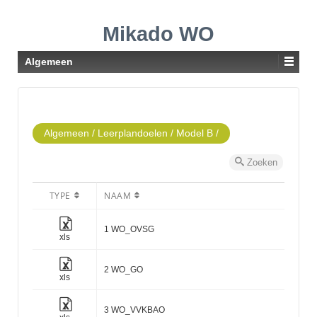
Mikado WO
Algemeen
Algemeen
/
Leerplandoelen
/
Model B
/
Zoeken
TYPE
NAAM
1 WO_OVSG
xls
2 WO_GO
xls
3 WO_VVKBAO