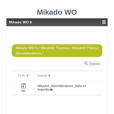
Mikado WO
Mikado WO 6
Mikado WO 6
/
Mikado6 Themas
/
Mikado6 Thema
Wereldkinderen
/
Zoeken
TYPE
NAAM
Mikado6_Wereldkinderen_India en
Argentini�
zip