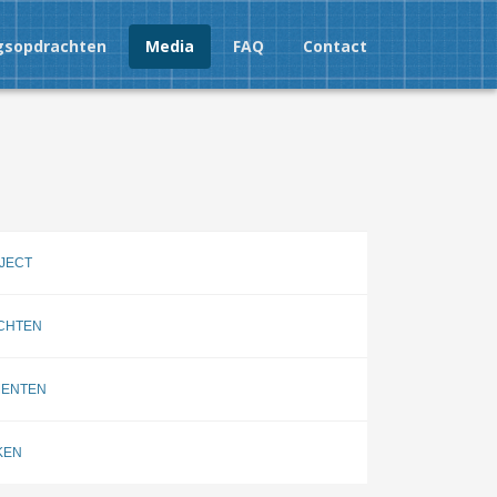
gsopdrachten
Media
FAQ
Contact
AJECT
ICHTEN
MENTEN
KEN