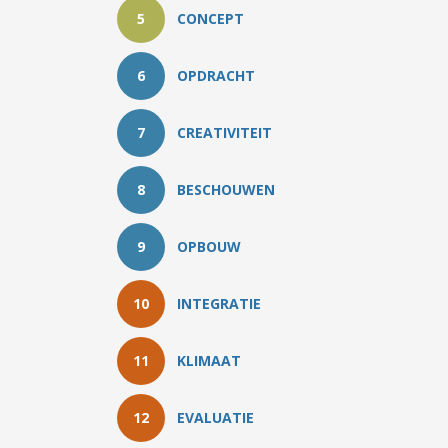
5
CONCEPT
6
OPDRACHT
7
CREATIVITEIT
8
BESCHOUWEN
9
OPBOUW
10
INTEGRATIE
11
KLIMAAT
12
EVALUATIE