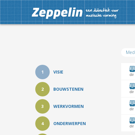
Med
1
VISIE
dir
2
BOUWSTENEN
dir
3
WERKVORMEN
dir
4
ONDERWERPEN
dir